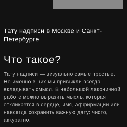
Что такое?
Тату надписи — визуально самые простые.
Но именно в них мы привыкли всегда
вкладывать смысл. В небольшой лаконичной
работе можно выразить мысль, которая
откликается в сердце, имя, аффирмации или
навсегда сохранить важную дату: чисто,
аккуратно.
НАША СПЕЦИАЛИЗАЦИЯ
В тату-салоне Broskiy
мы создаем тату-надписи под
вашу фразу и смысл. Тонкий
леттеринг, каллиграфия,
имена, даты или крупные
текстовые композиции —
подберем шрифт
и расположение, чтобы