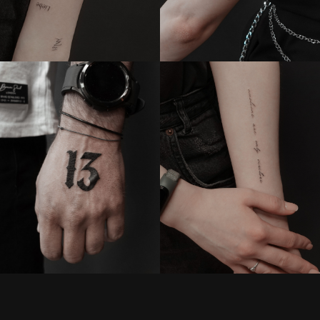
выразительным со временем.
Если хочешь сделать тату-
надпись в Москве или Санкт-
Петербурге, мы поможем выбрать
стиль, шрифт, место на теле и
мастера под твою идею.
Свяжись с нами так, как удобно
тебе.
Все проекты на этой странице выполнены в нашей студии
Broskiy