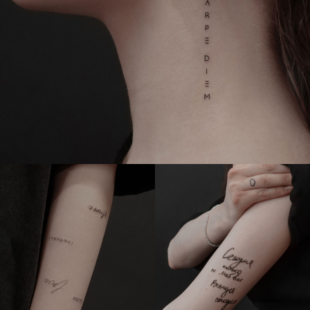
и осознанный подход. Мы не запустили
тату надписи на конвейер. Никто
не заставит уложиться в 10 минут
с выбором шрифта или местом нанесения.
Если чувствуешь сомнение — угостим
кофе, дадим паузу и пространство всё
взвесить.
Мы рядом, чтобы не давить,
а поддержать.
ПОЧЕМУ МЫ?
Тату-надпись — это не просто
фраза на коже, а личный
смысл. Мы работаем
с леттерингом, каллиграфией,
именами, датами и цитатами
как с полноценной
композицией, чтобы текст
выглядел аккуратно, читался
правильно и оставался