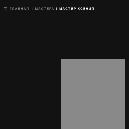
ГЛАВНАЯ
|
МАСТЕРА
|
МАСТЕР КСЕНИЯ
АВТОРСКИЕ
ГОРОД:
СТИЛИ:
ПРОЕКТЫ
СПБ
Графика,
ботаника,
сюрреализм,
мини тату,